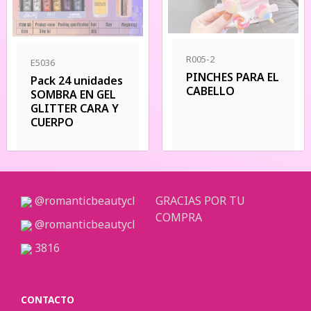
R005-2
E5036
PINCHES PARA EL
Pack 24 unidades
CABELLO
SOMBRA EN GEL
GLITTER CARA Y
CUERPO
@romanticbeautycl
GRACIAS POR TU
COMPRA
@romanticbeautycl
3816
CONTACTO