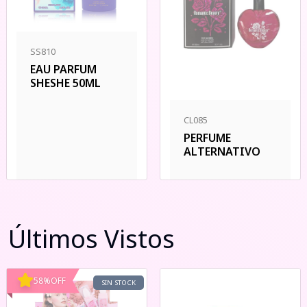
SS810
EAU PARFUM
SHESHE 50ML
CL085
PERFUME
ALTERNATIVO
Últimos Vistos
58
%
OFF
SIN STOCK