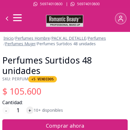
56974010800
|
56974010800
Inicio
/
Perfumes Hombre
/
PACK AL DETALLE
/
Perfumes
/
Perfumes Mujer
/
Perfumes Surtidos 48 unidades
Perfumes Surtidos 48
unidades
SKU:
PERFUM
+5 VENDIDOS
$
105.600
Cantidad:
-
+
10+ disponibles
Comprar ahora