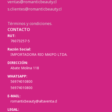
ventas@romanticbeauty.cl
s.clientes@romanticbeauty.cl
Términos y condiciones.
CONTACTO
RUT:
76073257-5
Razón Social:
IMPORTADORA RIO MAIPO LTDA.
DIRECCIÓN:
Abate Molina 118
WHATSAPP:
56974010800
56974010800
E-MAIL:
romanticbeauty@altaventa.cl
LEGAL: