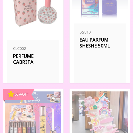
SS810
EAU PARFUM
SHESHE 50ML
CLC002
PERFUME
CABRITA
65
%
OFF