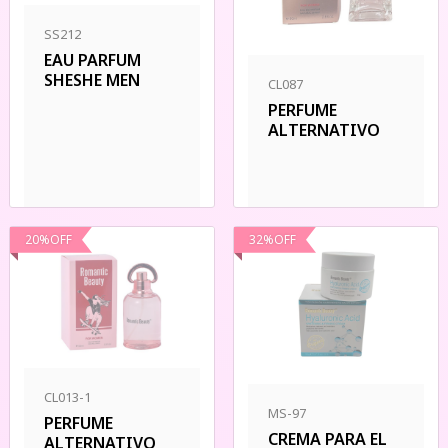
SS212
EAU PARFUM
SHESHE MEN
CL087
PERFUME
ALTERNATIVO
20
%
OFF
32
%
OFF
CL013-1
MS-97
PERFUME
CREMA PARA EL
ALTERNATIVO