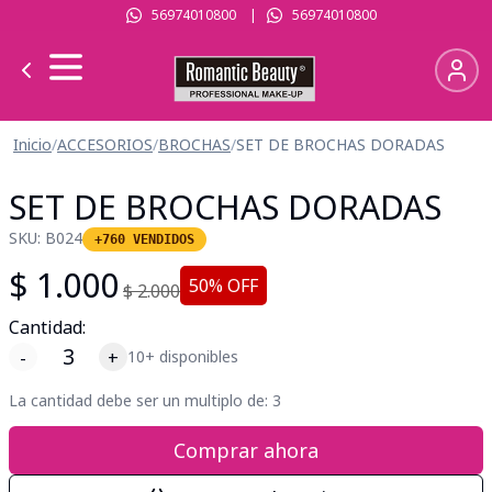
56974010800
|
56974010800
Inicio
/
ACCESORIOS
/
BROCHAS
/
SET DE BROCHAS DORADAS
SET DE BROCHAS DORADAS
SKU:
B024
+760 VENDIDOS
$
1.000
50
% OFF
$
2.000
Cantidad:
-
+
10+ disponibles
La cantidad debe ser un multiplo de:
3
Comprar ahora