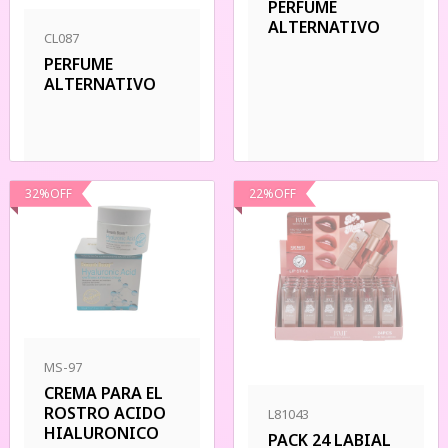
PERFUME
ALTERNATIVO
CL087
PERFUME
ALTERNATIVO
32
%
OFF
22
%
OFF
MS-97
CREMA PARA EL
ROSTRO ACIDO
L81043
HIALURONICO
PACK 24 LABIAL