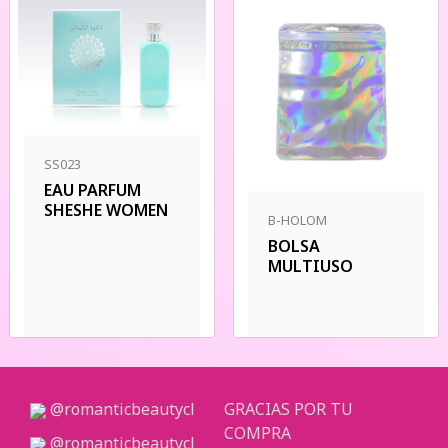
SS023
EAU PARFUM
SHESHE WOMEN
B-HOLOM
BOLSA
MULTIUSO
@romanticbeautycl
GRACIAS POR TU
COMPRA
@romanticbeautycl