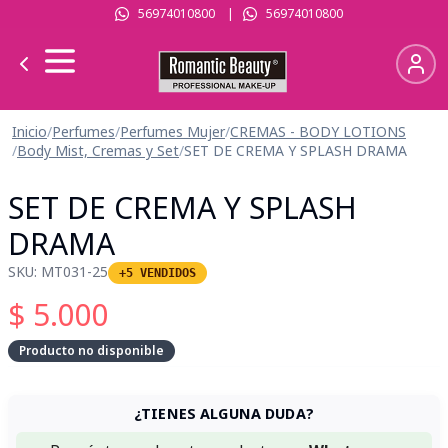
56974010800
|
56974010800
Inicio
/
Perfumes
/
Perfumes Mujer
/
CREMAS - BODY LOTIONS
/
Body Mist, Cremas y Set
/
SET DE CREMA Y SPLASH DRAMA
SET DE CREMA Y SPLASH
DRAMA
SKU:
MT031-25
+5 VENDIDOS
$
5.000
Producto no disponible
¿TIENES ALGUNA DUDA?