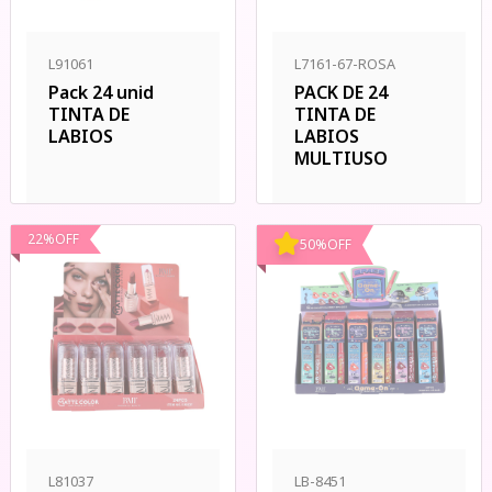
L91061
L7161-67-ROSA
Pack 24 unid
PACK DE 24
TINTA DE
TINTA DE
LABIOS
LABIOS
MULTIUSO
22
%
OFF
50
%
OFF
L81037
LB-8451