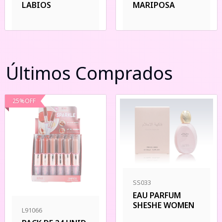
LABIOS
MARIPOSA
Últimos Comprados
25
%
OFF
SS033
EAU PARFUM
SHESHE WOMEN
L91066