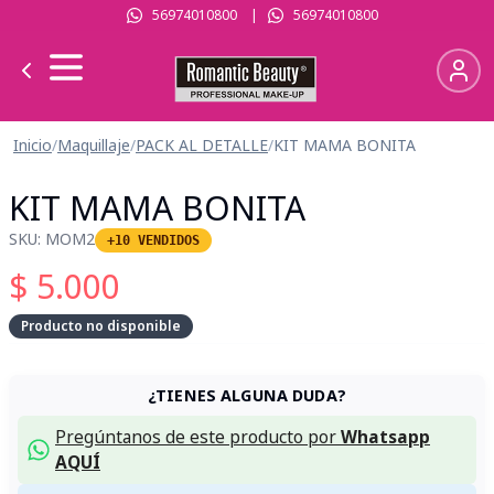
56974010800
|
56974010800
Inicio
/
Maquillaje
/
PACK AL DETALLE
/
KIT MAMA BONITA
KIT MAMA BONITA
SKU:
MOM2
+10 VENDIDOS
$
5.000
Producto no disponible
¿TIENES ALGUNA DUDA?
Pregúntanos de este producto por
Whatsapp
AQUÍ