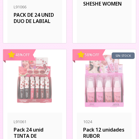
SHESHE WOMEN
L91066
PACK DE 24 UNID
DUO DE LABIAL
48
%
OFF
58
%
OFF
SIN STOCK
L91061
1024
Pack 24 unid
Pack 12 unidades
TINTA DE
RUBOR