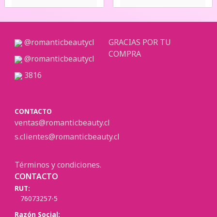
@romanticbeautycl
GRACIAS POR TU
COMPRA
@romanticbeautycl
3816
CONTACTO
ventas@romanticbeauty.cl
s.clientes@romanticbeauty.cl
Términos y condiciones.
CONTACTO
RUT:
76073257-5
Razón Social: