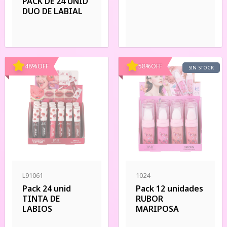
PACK DE 24 UNID
DUO DE LABIAL
48
%
OFF
58
%
OFF
SIN STOCK
L91061
1024
Pack 24 unid
Pack 12 unidades
TINTA DE
RUBOR
LABIOS
MARIPOSA