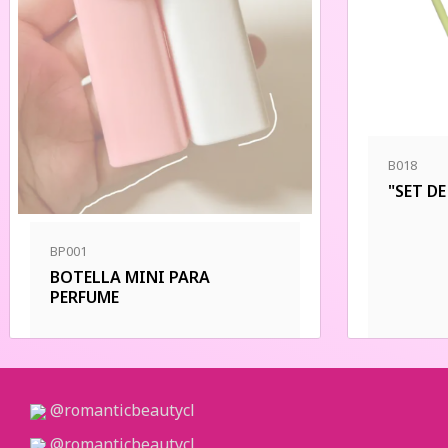
B018
"SET D
BP001
BOTELLA MINI PARA
PERFUME
@romanticbeautycl
@romanticbeautycl