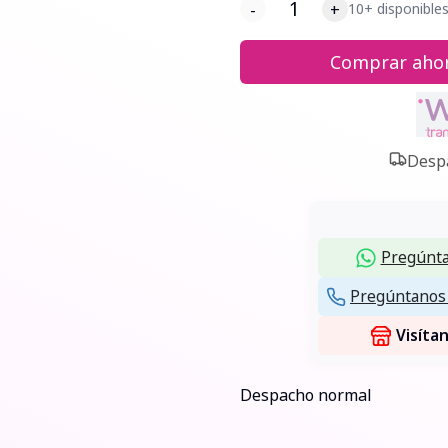
-
+
10+ disponible
Comprar aho
Despa
Pregúnta
Pregúntanos 
Visíta
Despacho normal