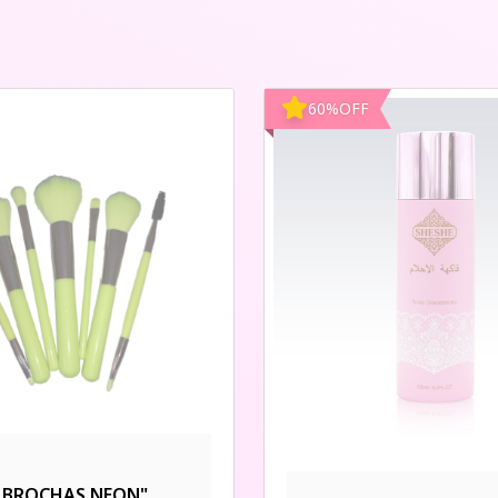
60
%
OFF
E BROCHAS NEON"