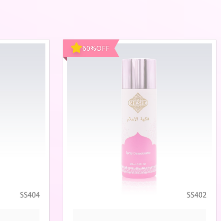
60
%
OFF