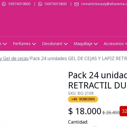
56974010800
|
56974010800
|
romanticbeauty@altaventa.c
o
Perfumes
Deodorant
Maquillaje
Accesorios
y Gel de cejas
/
Pack 24 unidades GEL DE CEJAS Y LAPIZ RET
Pack 24 unida
RETRACTIL DU
SKU:
BG-2108
+40 VENDIDOS
$
18.000
32
$
26.400
Cantidad: