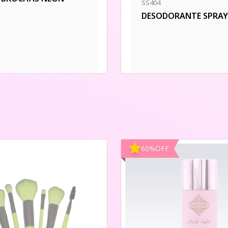
SS404
DESODORANTE SPRAY
60
%
OFF