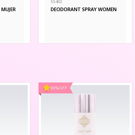
SS402
 MUJER
DEODORANT SPRAY WOMEN
60
%
OFF