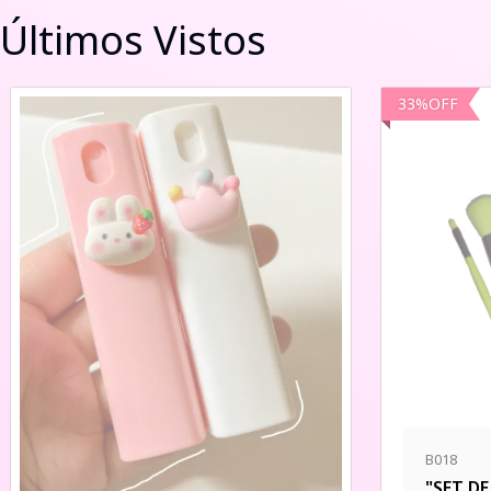
Últimos Vistos
33
%
OFF
B018
"SET D