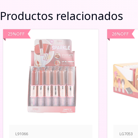
Productos relacionados
25
%
OFF
26
%
OFF
L91066
LG7053