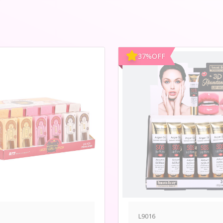
37
%
OFF
L9016