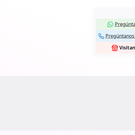
Pregúnta
Pregúntanos 
Visíta