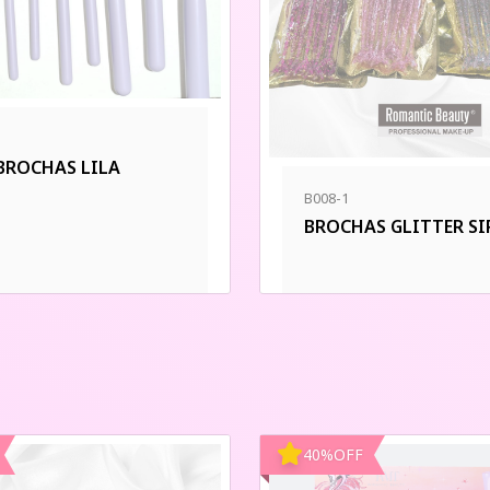
 BROCHAS LILA
B008-1
BROCHAS GLITTER SI
40
%
OFF