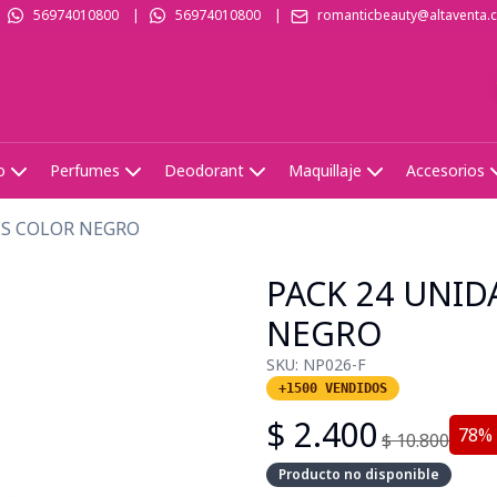
56974010800
|
56974010800
|
romanticbeauty@altaventa.c
o
Perfumes
Deodorant
Maquillaje
Accesorios
ES COLOR NEGRO
PACK 24 UNID
NEGRO
SKU:
NP026-F
+1500 VENDIDOS
$
2.400
78
%
$
10.800
Producto no disponible