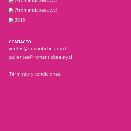
@romanticbeautycl
@romanticbeautycl
3816
CONTACTO
ventas@romanticbeauty.cl
s.clientes@romanticbeauty.cl
Términos y condiciones.