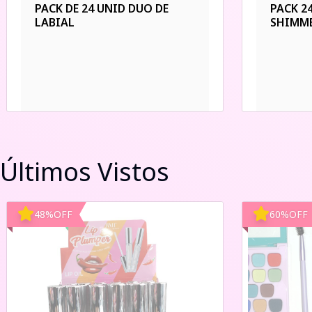
PACK DE 24 UNID DUO DE
PACK 2
LABIAL
SHIMM
Últimos Vistos
48
%
OFF
60
%
OFF