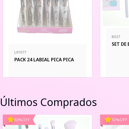
B027
SET DE
L91077
PACK 24 LABIAL PICA PICA
Últimos Comprados
60
%
OFF
50
%
OFF